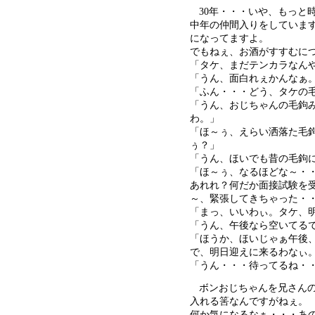
30年・・・いや、もっと
中年の仲間入りをしていま
になってますよ。
でもねぇ、お酒がすすむに
「タケ、まだテンカラなん
「うん、面白れぇかんなぁ
「ふん・・・どう、タケの
「うん、おじちゃんの毛鉤
わ。」
「ほ～ぅ、えらい洒落た毛
ぅ？」
「うん、ほいでも昔の毛鉤
「ほ～ぅ、なるほどな～・
あれれ？何だか面接試験を
～、緊張してきちゃった・
「まっ、いいわぃ。タケ、
「うん、午後なら空いてる
「ほうか、ほいじゃぁ午後
で、明日迎えに来るわなぃ
「うん・・・待ってるね・
ボンおじちゃんを兄さん
入れる筈なんですがねぇ。
何か気になるなぁ・・・あ