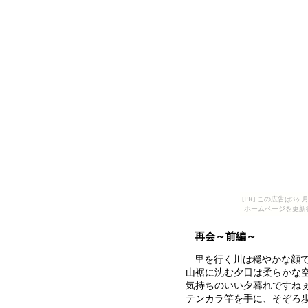
[PR] この広告は
ホームページを更新
再会～前編～
里を行く川は穏やかな顔
山裾に沈む夕日は柔らかな
気持ちのいい夕暮れですね
テンカラ竿を手に、そぞろ