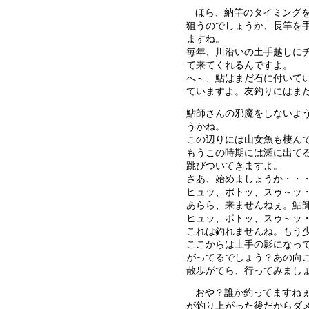
ほら、納竿のタイミング
狙うのでしょうか、長竿を
ますね。
毎年、川沿いの土手越しに
て来てくれるんですよ。
へ～、鮎はまだ石に付いて
ていますよ。友釣りにはま
鮎師さんの邪魔をしないよ
うかね。
この辺りには山女魚も棲ん
もうこの時期には瀬に出て
跳びついてきますよ。
さあ、始めましょうか・・
ヒュッ、ポトッ、スゥ～ッ
あらら、来ませんねぇ。鮎
ヒュッ、ポトッ、スゥ～ッ
これは釣れませんね。もう
ここからは土手の影になっ
がってるでしょう？あの向
散歩がてら、行ってみまし
おや？誰か釣ってますね
が釣り上がった後だからダ