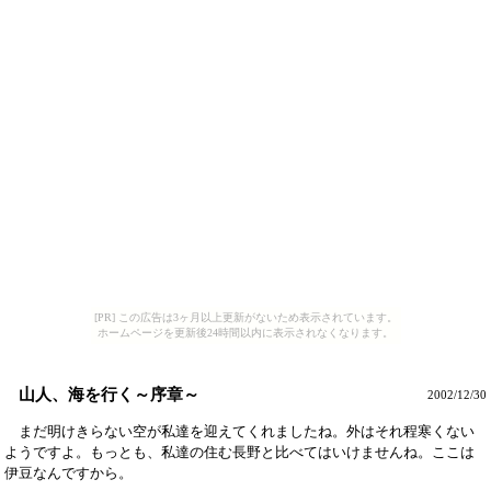
[PR] この広告は3ヶ月以上更新がないため表示されています。
ホームページを更新後24時間以内に表示されなくなります。
山人、海を行く～序章～
2002/12/30
まだ明けきらない空が私達を迎えてくれましたね。外はそれ程寒くない
ようですよ。もっとも、私達の住む長野と比べてはいけませんね。ここは
伊豆なんですから。