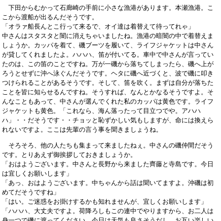
下田からむかって石廊崎の手前に小さな漁港があります。本瀬漁港。こ
こから渡船が出るんだそうです。
「オラァ船長んとこ行って来るで、オイ達は着替えて待ってれゃ」
中さんはスタスタと闇に消えちゃいましたね。漁港の暗闇の中で着替えま
しょうか。カッパを着て、磯ブーツを履いて、ライフジャケットは中さん
が貸してくれましたよ。ハハハ、笛が付いてる。車中で中さんが言ってい
たのは、この笛のことですね。万が一磯から落ちてしまったら、磯へ上が
ろうとせずに沖へ泳ぐんだそうです。ヘタに磯へ近づくと、波で磯に叩き
つけられることがあるそうです。そして、笛を吹く。まずは自分が落ちた
ことを皆に知らせるんですね。そうすれば、なんとかなるそうですよ。そ
んなこともあって、中さんが選んでくれた私のカッパは黄色です。ライフ
ジャケットも黄色。「これなら、海ん落ったって目立つでや。アハハ
ハ」・・だそうです・・チョッと恥ずかしい気もしますが、命には換えら
れないですよ。ここは先輩の言う事を聞きましょうね。
そろそろ、他の人たちも集まって来ましたねぇ。中さんの磯仲間だそう
です。とりあえず御挨拶しておきましょうか。
「おはようございます。中さんと長野から来ました齊藤と寺島です。今日
は宜しくお願いします」
「あっ、おはようございます。中ちゃんから話は聞いてますよ。沖磯は初
めてだそうですね」
「はい。ご迷惑をお掛けするかも知れませんが、宜しくお願いします」
「ハハハ、大丈夫ですよ。荷降ろしもこの連中でやりますから、お二人は
身一つで磯に渡ってください。今日は天気も良さそうだし、お互い楽しい