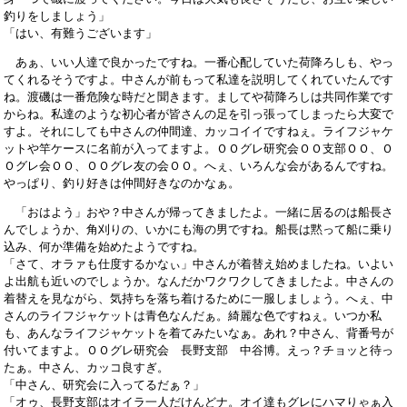
釣りをしましょう」
「はい、有難うございます」
あぁ、いい人達で良かったですね。一番心配していた荷降ろしも、やっ
てくれるそうですよ。中さんが前もって私達を説明してくれていたんです
ね。渡磯は一番危険な時だと聞きます。ましてや荷降ろしは共同作業です
からね。私達のような初心者が皆さんの足を引っ張ってしまったら大変で
すよ。それにしても中さんの仲間達、カッコイイですねぇ。ライフジャケ
ットや竿ケースに名前が入ってますよ。ＯＯグレ研究会ＯＯ支部ＯＯ、Ｏ
Ｏグレ会ＯＯ、ＯＯグレ友の会ＯＯ。へぇ、いろんな会があるんですね。
やっぱり、釣り好きは仲間好きなのかなぁ。
「おはよう」おや？中さんが帰ってきましたよ。一緒に居るのは船長さ
んでしょうか、角刈りの、いかにも海の男ですね。船長は黙って船に乗り
込み、何か準備を始めたようですね。
「さて、オラァも仕度するかなぃ」中さんが着替え始めましたね。いよい
よ出航も近いのでしょうか。なんだかワクワクしてきましたよ。中さんの
着替えを見ながら、気持ちを落ち着けるために一服しましょう。へぇ、中
さんのライフジャケットは青色なんだぁ。綺麗な色ですねぇ。いつか私
も、あんなライフジャケットを着てみたいなぁ。あれ？中さん、背番号が
付いてますよ。ＯＯグレ研究会 長野支部 中谷博。えっ？チョッと待っ
たぁ。中さん、カッコ良すぎ。
「中さん、研究会に入ってるだぁ？」
「オゥ、長野支部はオイラ一人だけんどナ。オイ達もグレにハマりゃぁ入