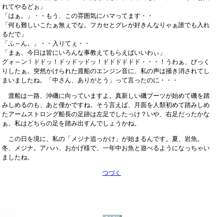
れてやるどぉ」
「はぁ。」・・もう、この雰囲気にハマってます・・
「何も難しいこたぁ無ぇでな。フカセとグレが好きんなりゃぁ誰でも入れ
るだで」
「ふ～ん。」・・入りてぇ・・
「まぁ、今日は皆にいろんな事教えてもらえばいいわぃ」
グォ～ン！ドドッ！ドッドッドッ！ドドドドドド・・・！うわぁ、びっく
りしたぁ。突然かけられた渡船のエンジン音に、私の声は掻き消されてし
まいましたね。「中さん、ありがとう」って言ったのに・・・
渡船は一路、沖磯に向っていますよ。真新しい磯ブーツが始めて磯を踏
みしめるのも、あと僅かですね。そう言えば、月面を人類初めて踏みしめ
たアームストロング船長の足跡は左足でしたっけ？いや、右足だったかな
ぁ。私はどちらの足を踏み出すんでしょうかね。
この日を境に、私の「メジナ追っかけ」が始まるんです。夏、岩魚。
冬、メジナ。アハハ、おかげ様で、一年中お魚と遊べるようになっちゃい
ましたね。
つづく