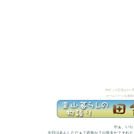
[PR] この広告は
ホームページを更新
やぁ、いら
今日はあんしただぁ？岩魚か？山魚女か？それと