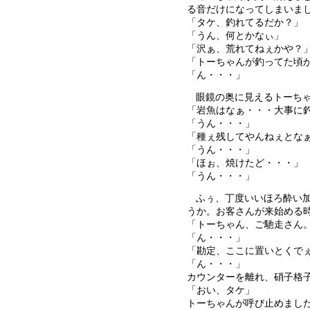
る音だけになってしまいま
「タケ、釣れてるだか？」
「うん、何とかなぃ」
「沢ぁ、荒れてねぇかや？
「トーちゃんが釣ってた頃
「ん・・・」
眼鏡の奥に見えるトーち
「岩魚はなぁ・・・大事に
「うん・・・」
「種ぇ残してやんねぇとな
「うん・・・」
「ほぉ、焼けたど・・・」
「うん・・・」
ふぅ、丁度いいほろ酔い
うか。お客さんが来始める
「トーちゃん、ご馳走さん
「ん・・・」
「勘定、ここに置いとくで
「ん・・・」
カウンターを離れ、硝子格
「おい、タケ」
トーちゃんが呼び止めまし