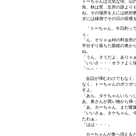
トーちゃんは元気な頃、山
魚、秋は茸…近所の誰より
ね、その場所を人には絶対教
ぎには縁側でその日の収穫
「トーちゃん、今日釣っ
ぇ」
「ん、そりゃぁ峠の料金所
半分ずり落ちた眼鏡の奥か
ね。
「うん、そうだよ。ありゃ
「いいさ・・・オラァよく
「へ～・・・」
会話が弾むわけでもなく
なく、トーちゃんのポツポ
すよ。
「あら、タケちゃんいらっ
あ、奥さんが買い物から帰
「あ、カーちゃん、まだ暖
「いいさぁ、タケちゃん、
たわぁ」
「はは・・・」
カーちゃんが奥へ消える