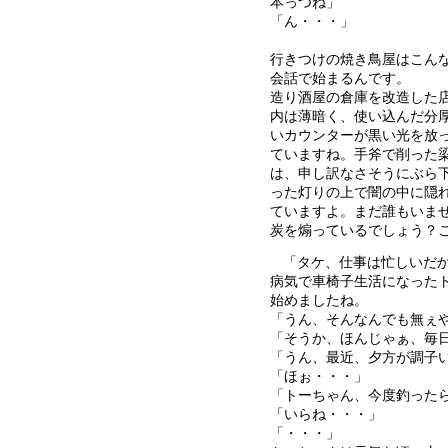
本っつね」
「ん・・・」
行きつけの焼き鳥屋はこん
会話で始まるんです。
造り酒屋の倉庫を改造した
内は薄暗く、使い込んだ分
いカウンターが黒い光を放
ていますね。手斧で削った
は、申し訳なさそうにぶら
った灯りの上で闇の中に隠
ていますよ。まだ誰もいま
炭を煽っているでしょう？
「タケ、仕事は忙しいだ
病気で車椅子生活になった
始めましたね。
「うん、そんなんでも無ぇ
「そうか、ほんじゃぁ、毎
「うん、最近、夕方が調子
「ほぉ・・・」
「トーちゃん、今度釣った
「いらね・・・」
「・・・」