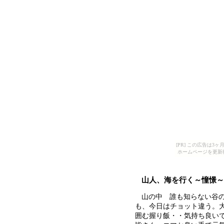
[PR] この広告は
ホームページを更新
山人、海を行く～憧憬～
山の中 誰も知らない谷
も、今日はチョット違う。
囲む握り飯・・気持ち良い