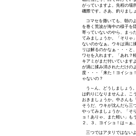
がっていますよ。先程の場
磯際です。さあ、釣りまし
コマセを撒いても、朝の
を巻く荒波が海中の様子を
寄っていないのやら、まっ
てみましょうか。「そりゃ
ないのかなぁ。ウキは渦に
リは解るのかなぁ・・・と
ワセを入れます。「あれ？
キアミがまだ付いています
が渦に揉み消されただけの
度・・・「来た！ヨイショ
ゃないの？
う～ん、どうしましょう
は釣りになりませんよ。こ
おきましょうか。中さんも
そうだ、ウキが沈んだら三
やってみましょうか。「そ
ョ！ありゃ、また軽い」も
２、３、ヨイショ！は～ぁ
三つではアタリではない