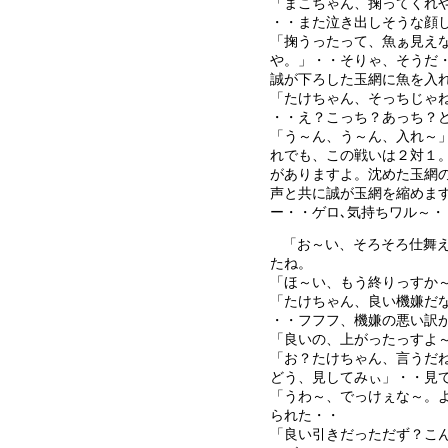
「まこちゃん、掬ってくれ
・・また泣き出しそうな顔
「掬うったって、魚ぁ見え
や。」・・そりゃ、そうだ
誠が下ろした玉網に魚を入
「たけちゃん、そっちじゃ
・・え？こっち？あっち？
「う～ん、う～ん、入れ～
れでも、この戦いは２対１
がありますよ。沈めた玉網
声と共に誠が玉網を縮めま
ー・・ゲロ､気持ちワル～・
「お～い、そろそろ仕舞
たね。
「ほ～い、もう終りっすか
「たけちゃん、良い機嫌だ
・・フフフ、機嫌の悪い訳
「良いの、上がったっすよ
「お？たけちゃん、言うだ
どう、見してみぃ」・・見
「うわ～、でっけぇな～。
られた・・
「良い引きだっただず？こ