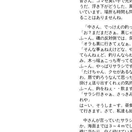
皆さん、コマセ臭い手で元
うだ、浮き下がどうした、
いています。場所も時間も
ることはありませんね。
「中さん、でっけえの釣
「お？まだまださぁ。裏じ
ふ～ん。磯の反対側では、
「オラも裏に行きてぇなぁ
「そんな事ぁねえけどな、
てらんねぇど。釣りんなら
み。木っ端ぁこっち寄って
ふ～ん、やっぱりサラシで
「たけちゃん、クセがある
わ。唇で釣ろうなんて思っ
掛けぇ送り出すくれぇの気
ふ～ん、鉤をねぇ・・飲ま
「サラシ行きゃぁ、さっき
れや」
は～い、そうしま～す。昼
て行きます。さて、私達も始
中さんが言っていたサラ
か。海面までは３～４ｍで
礁に当たり、白く砕けてい