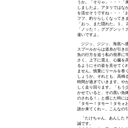
うか。「そりゃ」・・・「
しましたよ。アタリではな
を流せそうですね・・・「
フフ、釣りらしくなってき
「おっ、また隠れた。１、
「ノッた！」グググンッ！
違いですよ。
ジジッ、ジジッ、海底へ
スプールからは道糸が引き
魚の行方を追う私の視界に
さく、上下に震え、心臓を
るようにその姿を見せてく
ません。慎重にリールを巻
しょうか。それとも、高鳴
時間が過ぎていきます。や
しく走り回ります。「もう
かせていると、その黒い魚
のされる！」と感じた時に
「タモー！タモー！タモォ
誰か来てくれ～。こんなの
「たけちゃん、あんした
誠です。