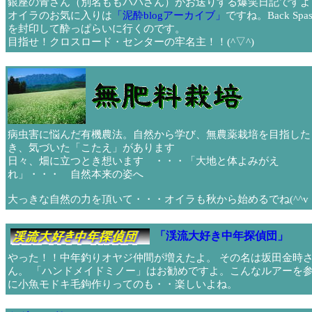
銀座の青さん（別名ももパパさん）がお送りする爆笑日記ですよ
オイラのお気に入りは
「泥酔blogアーカイブ」
ですね。Back Spas
を封印して酔っぱらいに行くのです。
目指せ！クロスロード・センターの牢名主！！(^▽^)
病虫害に悩んだ有機農法。自然から学び、無農薬栽培を目指した
き、気づいた「こたえ」があります
日々、畑に立つとき想います ・・・「大地と体よみがえ
れ」・・・ 自然本来の姿へ
大っきな自然の力を頂いて・・・オイラも秋から始めるでね(^^v
「渓流大好き中年探偵団」
やった！！中年釣りオヤジ仲間が増えたよ。 その名は坂田金時
ん。 「ハンドメイドミノー」はお勧めですよ。こんなルアーを
に小魚モドキ毛鉤作りってのも・・楽しいよね。