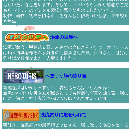
もらいたいなと思います。そして，いろいろな人から感想や意見
もらって，このデジタル図鑑を完全なものにしたいです。
制作・著作：徳島県阿南市（あなんし）伊島（いしま）小学校５
６年生
渓流の世界へ
渓流野糞会・甲信越支部、みみずのクロさんですよ。オフシーズ
は釣り道具を作る温泉好きの北信魚協組合員、クロさん。ははは
釣りばか仲間がまた一人増えました～。
へぼつり師の独り言
綺麗な渓はいかがっすか～、岩魚ちゃんはいらんかね～！
金沢のへぼつり師さんが綴るとっても綺麗な写真と独り言。渓に
山に、海に、神出鬼没のへぼつり師さんですよ～(^^)b
渓流釣りに魅せられて
猫好き、温泉好きの渓流師ピッピさん。渓に優しく渓魚を愛する