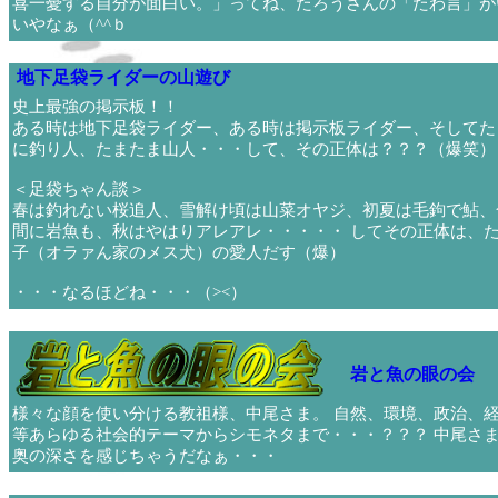
喜一憂する自分が面白い。」ってね、たろうさんの「たわ言」が
いやなぁ（^^ｂ
地下足袋ライダーの山遊び
史上最強の掲示板！！
ある時は地下足袋ライダー、ある時は掲示板ライダー、そしてた
に釣り人、たまたま山人・・・して、その正体は？？？（爆笑）
＜足袋ちゃん談＞
春は釣れない桜追人、雪解け頃は山菜オヤジ、初夏は毛鉤で鮎、
間に岩魚も、秋はやはりアレアレ・・・・・ してその正体は、
子（オラァん家のメス犬）の愛人だす（爆）
・・・なるほどね・・・（><）
岩と魚の眼の会
様々な顔を使い分ける教祖様、中尾さま。 自然、環境、政治、
等あらゆる社会的テーマからシモネタまで・・・？？？ 中尾さ
奥の深さを感じちゃうだなぁ・・・