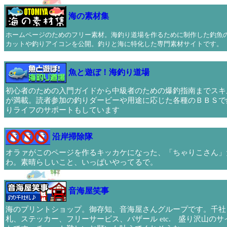
海の素材集
ホームページのためのフリー素材。海釣り道場を作るために制作した釣魚
カットや釣りアイコンを公開。釣りと海に特化した専門素材サイトです。
魚と遊ぼ！海釣り道場
初心者のための入門ガイドから中級者のための爆釣指南までスキ
が満載。読者参加の釣りダービーや用途に応じた各種のＢＢＳで
りライフのサポートもしています
沿岸掃除隊
オラァがこのページを作るキッカケになった、「ちゃりこさん」
わ。素晴らしいこと、いっぱいやってるで。
音海屋笑事
海のプリントショップ。御存知、音海屋さんグループです。千社
札、ステッカー、フリーサービス、バザール etc. 盛り沢山のサ