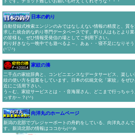
トです。チョット難しいお願いも叶えてくれそうな・・・
日本の釣り
自動登録式検索エンジンのみではなしえない情報の精度と、質を
求した統合的な釣り専門データベースです。釣り人はもとより業
の皆様も、ぜひ情報受発信の場としてご利用下さい。
釣り好きなら一晩中でも遊べるよ～。あぁ・・寝不足になりそう
(^▽^)
家紋の湊
二千点の家紋辞典と、コンビニエンスなデータサービス、楽しい
紋の使い方を提案をしています。日本の伝統文化「家紋」をぜひ
近にご活用下さい。
う～む、家紋サービスとは・・音海屋さん、どこまで行っちゃう
っすか～？(^^)
向洋丸のホームページ
新潟の北部でプレジャーボートの舟釣をしている、向洋丸さんで
す。新潟北部の情報はココから(^^)b