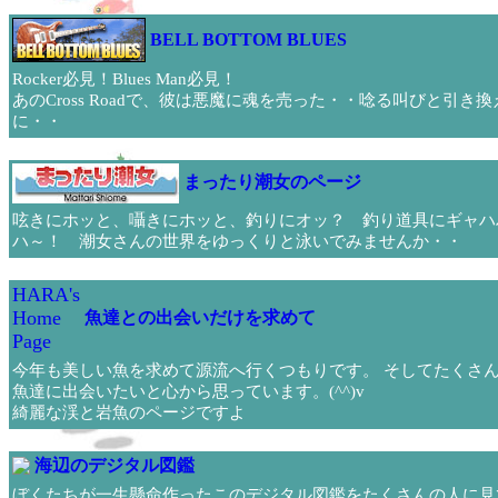
BELL BOTTOM BLUES
Rocker必見！Blues Man必見！
あのCross Roadで、彼は悪魔に魂を売った・・唸る叫びと引き換
に・・
まったり潮女のページ
呟きにホッと、囁きにホッと、釣りにオッ？ 釣り道具にギャハ
ハ～！ 潮女さんの世界をゆっくりと泳いでみませんか・・
HARA's
Home
魚達との出会いだけを求めて
Page
今年も美しい魚を求めて源流へ行くつもりです。 そしてたくさ
魚達に出会いたいと心から思っています。(^^)v
綺麗な渓と岩魚のページですよ
海辺のデジタル図鑑
ぼくたちが一生懸命作ったこのデジタル図鑑をたくさんの人に見