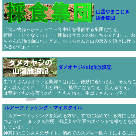
山岳やまこじき
採食集団
「食い物ね～か～」って一年中山を徘徊する集団だでぇ。
断腸・・じゃなくって・・団長はサカタのおっちゃんだわぃ。お
ちゃんの話は面白れぇどぉ。おっちゃんと山の恵みを頂きに行っ
みるかやぁ・・・
ダメオヤジの山渓放浪記
生ゴミさんはオラァと同郷？ははは、微妙に近いだよ。 そんな
より読んどくれ、「山と釣り」 勉強になるでぇ、笑えるでぇ。
は背中でものを言うのだ」だもんねぇ、生ゴミさんっ（^∇^）
ルアーフィッシング・マイスタイル
「ルアーフィッシングを始める方や、すでに始めている方にも役
つように タックル説明、鶴見川や伊豆のポイント情報などを
しています。」
神奈川はヨシさんのサイト。初めてのスズキ一匹を手にするには