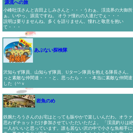
源流への旅
小峰吐渓さんと吉田よしみさんと・・・うわぁ、渓流界の大御所
ぁ。いやっ、源流ですね。 オラァ憧れの人達だでぇ・・・
説明は要りませんね。多くを語りません。憧れと敬意を抱い
て・・・
あぶない探検隊
沢知らず隊員、山知らず隊員、Uターン隊員を抱える隊長さん。 
っと素敵な仲間達・・・と、思ったら・・・本当に素敵な仲間達
した（^^ｖ
岩魚のめ
鉄腕たろうさんのお宅はとっても賑やかで楽しいんだわ。オラァ
思わずチョットだけ参加させていただいただよ。 「渓流釣りは
一人がいいと思っています。誰も居ない沢の中で小さな魚相手に