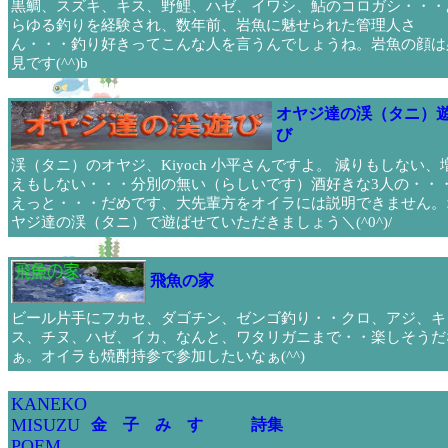
黒鯛、スズキ、キス、野鯉、ハゼ、イワシ、鮎のコロガシ・・・
らゆる釣りを経験され、数年前、岩魚に魅せられた管理人さ
ん・・・釣り好きってこんな人を言うんでしょうね。岩魚の顔は
見です(^^)b
オヤジ達の渓（タニ）
び
渓（タニ）のオヤジ、Kiyoch 小平さんですよ。 減りもしない、
えもしない・・・分別の無い（らしいです）酒好きな3人の・・
えっと・・・だめです、大先輩方をオイラには説明できません。
ヤジ達の渓（タニ）で遊ばせていただきましょう＼(^0^)/
飛魚の家
ビール片手にフカセ、ダゴチン、ゼンゴ釣り・・クロ、アジ、キ
ス、チヌ、ハゼ、イカ、なんと、ワタリガニまで・・楽しそうだ
ぁ。オイラも焼酎持参で参加したいなぁ(^^)
KANEKO
MISUZU
金 子 み す ゞ 詩集
POEM