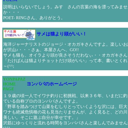
説明はいらないでしょう。みすゞさんの言葉の海を漂ってみませ
か・・・
POET- RINGさん、ありがとう。
サメは猫より頭がいい！
海洋ジャーナリストのジョージ・オカガキさんですよ。楽しいお
が沢山♪・・・さぁ、本屋さんへ、GO!!
サメも猫も、オイラより頭が良さそうだわなぃ・・オカガキさん
「たけぱんは猫よりチョットだけ頭がいい」って本、書いとくれ
～(^^;
YONPAPAZ
ヨンパパのホームページ
HOME
PAGE
１９歳の頃一人でイワナ釣りに初挑戦、以来３６年、いまだに釣
ている自称プロのヨンパパさんですよ。
「野草を踏みつけて山菜をむしりとっていくような沢には、巨大
ワナも絶滅危惧種の花も見当たりませんが、よく見ると、どの川
美しい。そこに遊ぶ自分が幸せです。」
沢筋にゆっくりと流れる時間をヨンパパさんと楽しんでみません