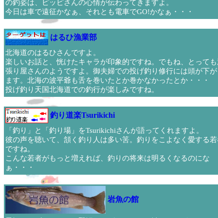
の釣姿は、ピッピさんの心情が伝わってきますよ。
今日は車で遠征かなぁ、それとも電車でGO!かなぁ・・・
はるひ漁業部
北海道のはるひさんですよ。
楽しいお話と、恍けたキャラが印象的ですね。でもね、とっても
張り屋さんのようですよ。御夫婦での投げ釣り修行には頭が下が
ます。北海の波平爺も舌を巻いたとか巻かなかったとか・・・
投げ釣り天国北海道での釣行が楽しみですね。
釣り道楽Tsurikichi
「釣り」と「釣り場」をTsurikichiさんが語ってくれますよ。
彼の声を聴いて、頷く釣り人は多い筈。釣りをこよなく愛する若
ですね。
こんな若者がもっと増えれば、釣りの将来は明るくなるのにな
ぁ・・・
岩魚の館